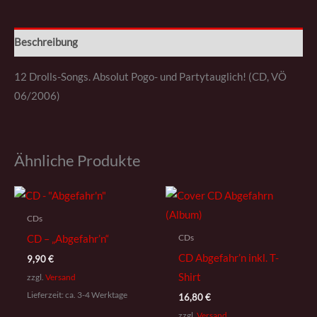
Beschreibung
12 Drolls-Songs. Absolut Pogo- und Partytauglich! (CD, VÖ
06/2006)
Ähnliche Produkte
CDs
CDs
CD – „Abgefahr’n“
CD Abgefahr’n inkl. T-
9,90
€
Shirt
zzgl.
Versand
Lieferzeit: ca. 3-4 Werktage
16,80
€
zzgl.
Versand