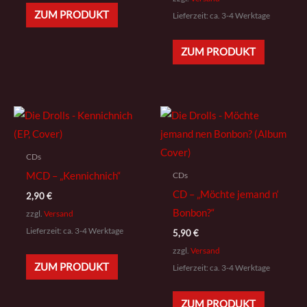
ZUM PRODUKT
Lieferzeit: ca. 3-4 Werktage
ZUM PRODUKT
CDs
CDs
MCD – „Kennichnich“
CD – „Möchte jemand n‘
2,90
€
Bonbon?“
zzgl.
Versand
Lieferzeit: ca. 3-4 Werktage
5,90
€
zzgl.
Versand
ZUM PRODUKT
Lieferzeit: ca. 3-4 Werktage
ZUM PRODUKT