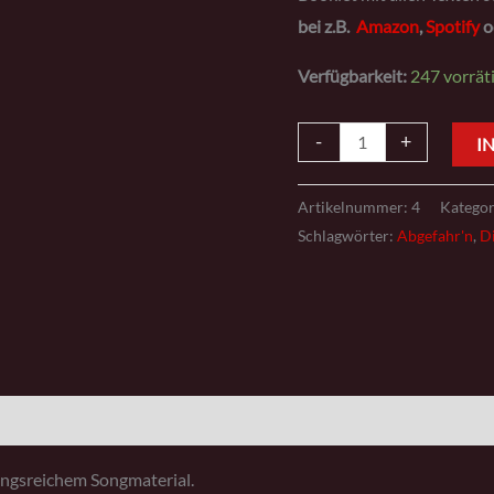
bei z.B.
Amazon
,
Spotify
o
Verfügbarkeit:
247 vorrät
-
+
I
Artikelnummer:
4
Kategor
Schlagwörter:
Abgefahr'n
,
Di
ngsreichem Songmaterial.