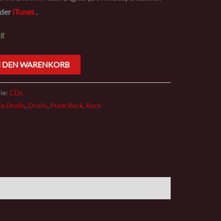
der
iTunes
.
ig
N DEN WARENKORB
ie:
CDs
e Drolls
,
Drolls
,
Punk Rock
,
Rock