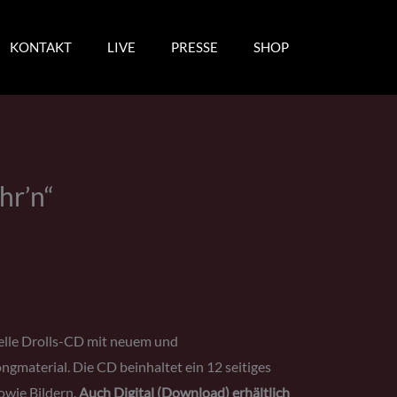
KONTAKT
LIVE
PRESSE
SHOP
hr’n“
elle Drolls-CD mit neuem und
material. Die CD beinhaltet ein 12 seitiges
owie Bildern.
Auch Digital (Download) erhältlich