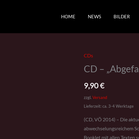
HOME
NEWS
BILDER
CDs
CD
CD – „Abgefa
-
"Abgefahr'n"
9,90
€
Menge
zzgl.
Versand
Lieferzeit: ca. 3-4 Werktage
(CD, VÖ 2014) – Die aktu
abwechselungsreichem Song
Booklet mit allen Texten s