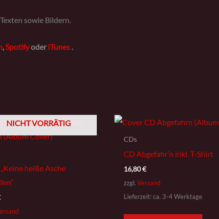
 Texten sowie Bildern.
n
,
Spotify
oder
iTunes
.
NICHT VORRÄTIG
CDs
CD Abgefahr’n inkl. T-Shirt
 „Keine heiße Asche
16,80
€
llen“
zzgl.
Versand
Lieferzeit: ca. 3-4 Werktage
€
ersand