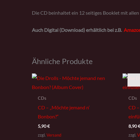
Die CD beinhaltet ein 12 seitiges Booklet mit allen
Auch Digital (Download) erhältlich bei z.B.
Amazo
Ähnliche Produkte
CDs
CDs
CD – „Möchte jemand n‘
CD –
Bonbon?“
einfü
5,90
€
8,90
zzgl.
Versand
zzgl.
V