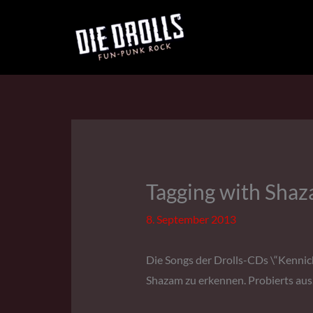
Inhalt
Zum
springen
Inhalt
springen
Tagging with Sha
8. September 2013
Die Songs der Drolls-CDs \“Kennich
Shazam zu erkennen. Probierts au