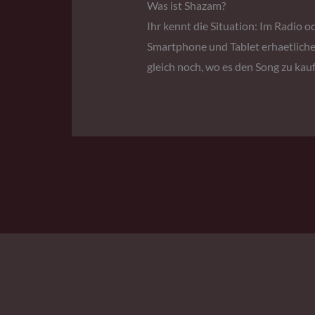
Was ist Shazam?
Ihr kennt die Situation: Im Radio od
Smartphone und Tablet erhaetliche
gleich noch, wo es den Song zu kauf