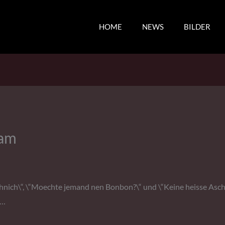
HOME
NEWS
BILDER
zam
nich\“, \“Moechte jemand nen Bonbon?\“ und \“Keine heisse Asche e
s…