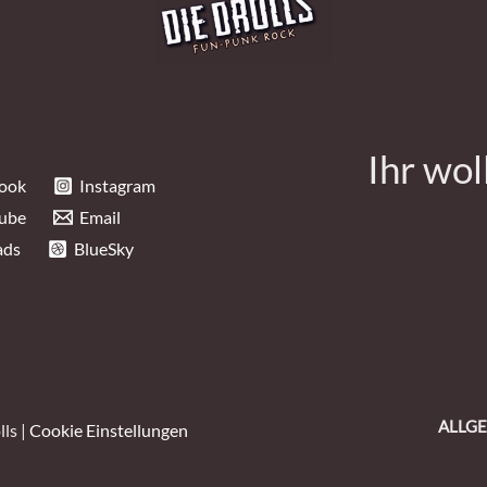
Ihr wol
ook
Instagram
ube
Email
ads
BlueSky
ALLG
ls |
Cookie Einstellungen